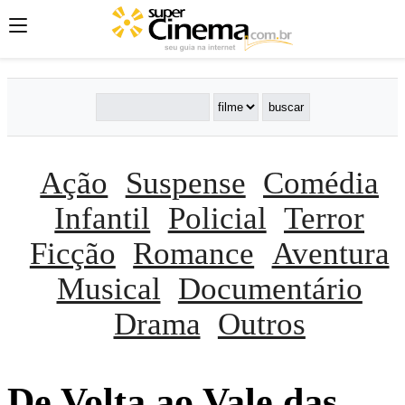
Ação
Suspense
Comédia
Infantil
Policial
Terror
Ficção
Romance
Aventura
Musical
Documentário
Drama
Outros
De Volta ao Vale das