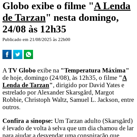
Globo exibe o filme "
A Lenda
de Tarzan
" nesta domingo,
24/08 às 12h35
Publicado em 21/08/2025 às 22h00
A
TV Globo
exibe na
"Temperatura Máxima"
de hoje, domingo (24/08), às 12h35, o filme
"
A
Lenda de Tarzan
"
, dirigido por David Yates e
estrelado por Alexander Skarsgård, Margot
Robbie, Christoph Waltz, Samuel L. Jackson, entre
outros.
Confira a sinopse:
Um Tarzan adulto (Skarsgård)
é levado de volta à selva que um dia chamou de lar
para ajudar a desvendar uma conspiração que