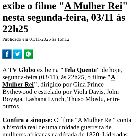
exibe o filme "
A Mulher Rei
"
nesta segunda-feira, 03/11 às
22h25
Publicado em 01/11/2025 às 15h12
A
TV Globo
exibe na
"Tela Quente"
de hoje,
segunda-feira (03/11), às 22h25, o filme
"
A
Mulher Rei
"
, dirigido por Gina Prince-
Bythewood e estrelado por Viola Davis, John
Boyega, Lashana Lynch, Thuso Mbedu, entre
outros.
Confira a sinopse:
O filme "A Mulher Rei" conta
a história real de uma unidade guerreira de
mulheres africanas na década de 1820. Lideradas