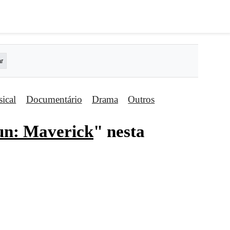
ical
Documentário
Drama
Outros
un: Maverick
" nesta