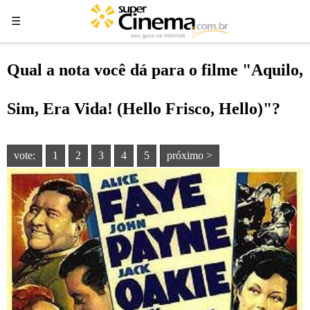
☰
☰
Qual a nota você dá para o filme "Aquilo,
Sim, Era Vida! (Hello Frisco, Hello)"?
vote:
1
2
3
4
5
próximo >