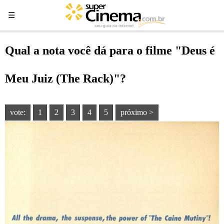
☰
☰
Qual a nota você dá para o filme "Deus é
Meu Juiz (The Rack)"?
vote:
1
2
3
4
5
próximo >