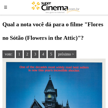
☰
☰
Qual a nota você dá para o filme "Flores
no Sótão (Flowers in the Attic)"?
vote:
1
2
3
4
5
próximo >