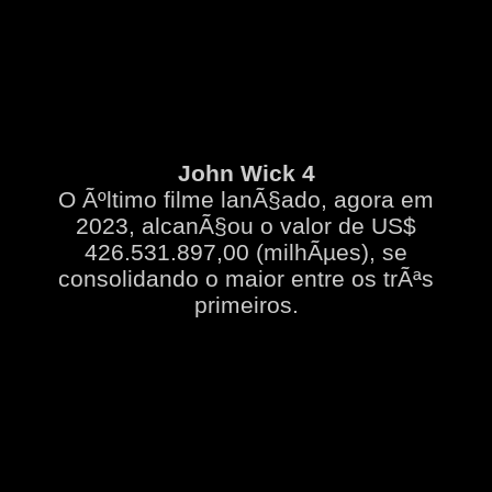
John Wick 4
O Ãºltimo filme lanÃ§ado, agora em
2023, alcanÃ§ou o valor de US$
426.531.897,00 (milhÃµes), se
consolidando o maior entre os trÃªs
primeiros.