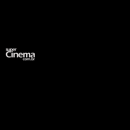
Opening
https://supercinema.com.br/filmes/2006/a-casa-do-lago-the-lake-house/