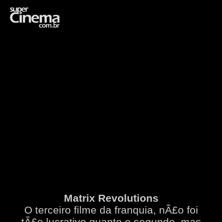
Opening
https://supercinema.com.br/filmes/2003/matrix-reloaded-the-matrix-reloaded/
Matrix Revolutions
O terceiro filme da franquia, nÃ£o foi
tÃ£o lucrativo quanto o segundo, mas