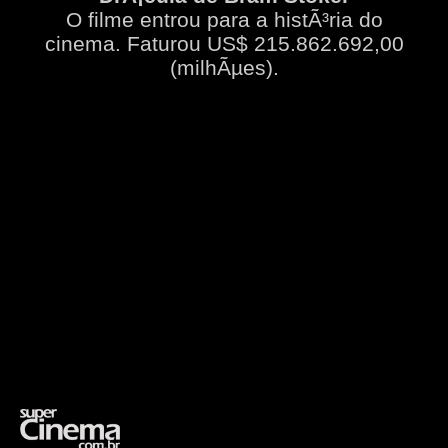
O filme entrou para a histÃ³ria do
cinema. Faturou US$ 215.862.692,00
(milhÃµes).
Opening
https://supercinema.com.br/filmes/1992/dracula-dracula/