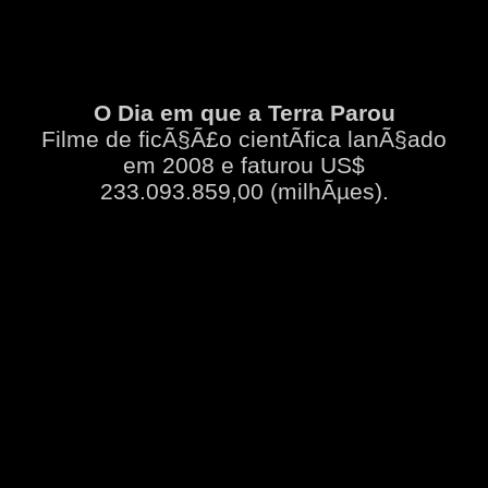
O Dia em que a Terra Parou
Filme de ficÃ§Ã£o cientÃ­fica lanÃ§ado
em 2008 e faturou US$
233.093.859,00 (milhÃµes).