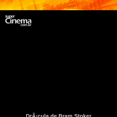
DrÃ¡cula de Bram Stoker