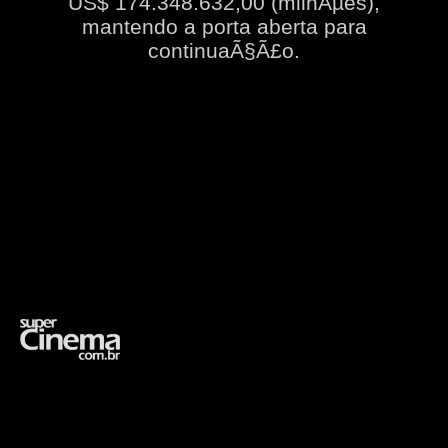
US$ 174.348.632,00 (milhÃµes),
mantendo a porta aberta para
continuaÃ§Ã£o.
Opening
https://supercinema.com.br/filmes/2017/john-wick-chapter-two/