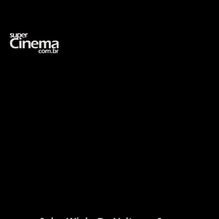
Opening
https://supercinema.com.br/filmes/2008/o-dia-em-que-a-terra-parou-the-day-the-earth-stood-still/