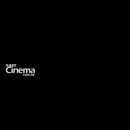
Opening
https://supercinema.com.br/filmes/2019/john-wick-chapter-3-parabellum/