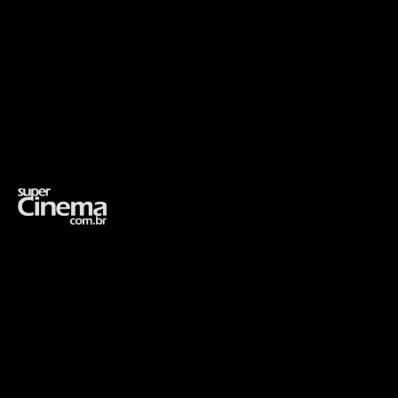
Opening
https://supercinema.com.br/filmes/1995/caminhando-nas-nuvens-a-walk-in-the-clouds/