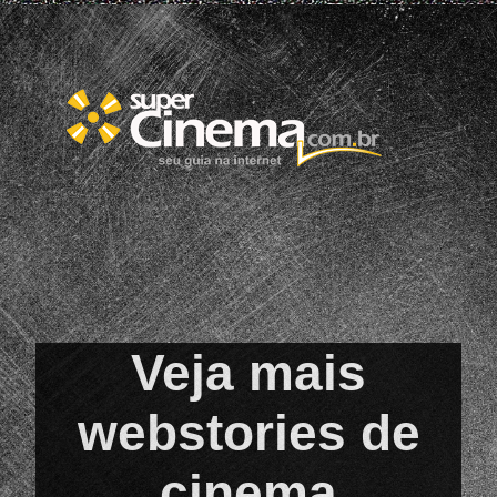
Opening
https://supercinema.com.br/noticias/2023/10/06/keanu-reenves-construiu-uma-historia-de-sucesso-em-hollywood/
Veja mais
webstories de
cinema