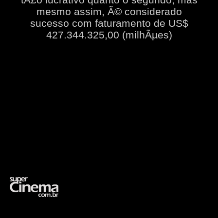
mesmo assim, Ã© considerado
sucesso com faturamento de US$
427.344.325,00 (milhÃµes)
Opening
https://supercinema.com.br/filmes/2003/the-matrix-revolutions/