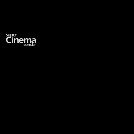
Opening
https://supercinema.com.br/filmes/1999/matrix-the-matrix/