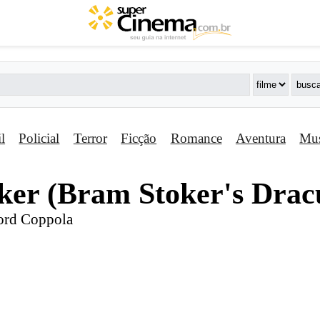
il
Policial
Terror
Ficção
Romance
Aventura
Mus
ker (Bram Stoker's Drac
Ford Coppola