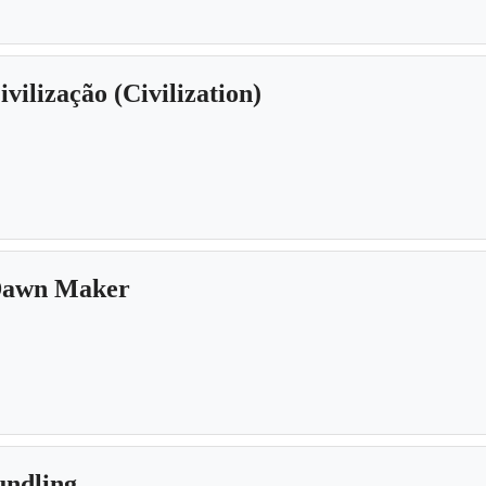
ivilização (Civilization)
Dawn Maker
undling