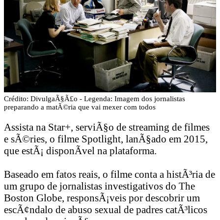
Crédito: DivulgaÃ§Ã£o - Legenda: Imagem dos jornalistas
preparando a matÃ©ria que vai mexer com todos
Assista na Star+, serviÃ§o de streaming de filmes
e sÃ©ries, o filme Spotlight, lanÃ§ado em 2015,
que estÃ¡ disponÃ­vel na plataforma.
Baseado em fatos reais, o filme conta a histÃ³ria de
um grupo de jornalistas investigativos do The
Boston Globe, responsÃ¡veis por descobrir um
escÃ¢ndalo de abuso sexual de padres catÃ³licos