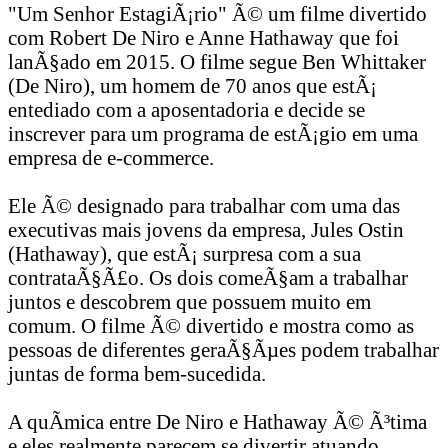
"Um Senhor EstagiÃ¡rio" Ã© um filme divertido
com Robert De Niro e Anne Hathaway que foi
lanÃ§ado em 2015. O filme segue Ben Whittaker
(De Niro), um homem de 70 anos que estÃ¡
entediado com a aposentadoria e decide se
inscrever para um programa de estÃ¡gio em uma
empresa de e-commerce.
Ele Ã© designado para trabalhar com uma das
executivas mais jovens da empresa, Jules Ostin
(Hathaway), que estÃ¡ surpresa com a sua
contrataÃ§Ã£o. Os dois comeÃ§am a trabalhar
juntos e descobrem que possuem muito em
comum. O filme Ã© divertido e mostra como as
pessoas de diferentes geraÃ§Ãµes podem trabalhar
juntas de forma bem-sucedida.
A quÃ­mica entre De Niro e Hathaway Ã© Ã³tima
e eles realmente parecem se divertir atuando