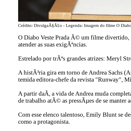
Crédito: DivulgaÃ§Ã£o - Legenda: Imagem do filme O Diabo
O Diabo Veste Prada Ã© um filme divertido, p
atender as suas exigÃªncias.
Estrelado por trÃªs grandes atrizes: Meryl S
A histÃ³ria gira em torno de Andrea Sachs 
temida editora-chefe da revista "Runway", Mi
A partir daÃ­, a vida de Andrea muda completa
de trabalho atÃ© as pressÃµes de se manter a
Com esse elenco talentoso, Emily Blunt se d
como a protagonista.