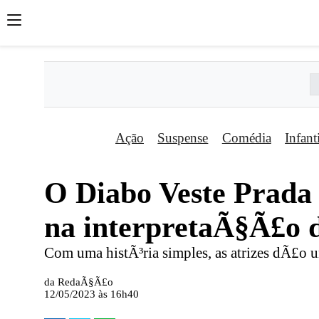
Ação
Suspense
Comédia
Infant
O Diabo Veste Prada
na interpretaÃ§Ã£o d
Com uma histÃ³ria simples, as atrizes dÃ£o 
da RedaÃ§Ã£o
12/05/2023 às 16h40