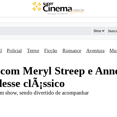
il
Policial
Terror
Ficção
Romance
Aventura
Mus
 com Meryl Streep e An
esse clÃ¡ssico
um show, sendo divertido de acompanhar