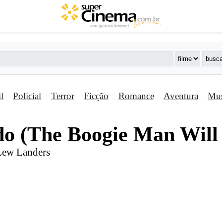
il
Policial
Terror
Ficção
Romance
Aventura
Mus
­do (The Boogie Man Will
 Lew Landers