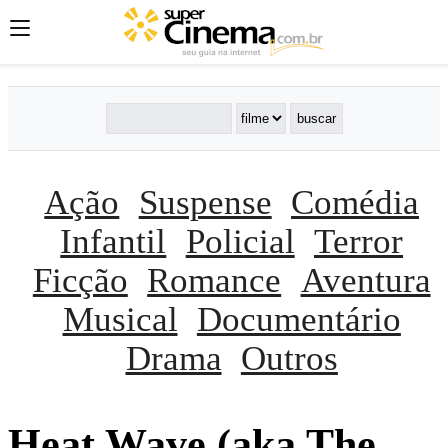
Ação
Suspense
Comédia
Infantil
Policial
Terror
Ficção
Romance
Aventura
Musical
Documentário
Drama
Outros
Heat Wave (aka The