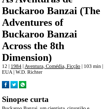
Buckaroo Banzai (The
Adventures of
Buckaroo Banzai
Across the 8th
Dimension)
12 |
1984
|
Aventura, Comédia, Ficção
| 103 min |
EUA | W.D. Richter
Sinopse curta
Buckaroo Banzai, um cientista, cirurgião e