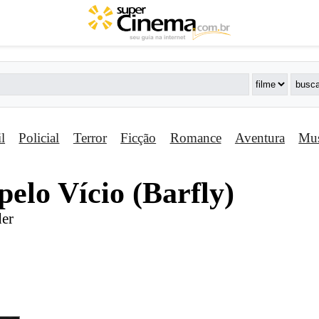
il
Policial
Terror
Ficção
Romance
Aventura
Mus
elo Ví­cio (Barfly)
der