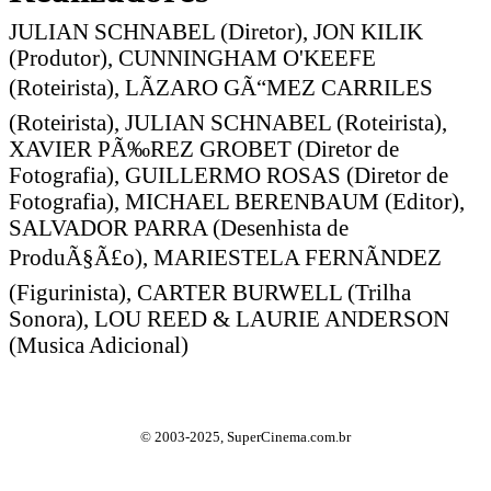
JULIAN SCHNABEL (Diretor), JON KILIK
(Produtor), CUNNINGHAM O'KEEFE
(Roteirista), LÃZARO GÃ“MEZ CARRILES
(Roteirista), JULIAN SCHNABEL (Roteirista),
XAVIER PÃ‰REZ GROBET (Diretor de
Fotografia), GUILLERMO ROSAS (Diretor de
Fotografia), MICHAEL BERENBAUM (Editor),
SALVADOR PARRA (Desenhista de
ProduÃ§Ã£o), MARIESTELA FERNÃNDEZ
(Figurinista), CARTER BURWELL (Trilha
Sonora), LOU REED & LAURIE ANDERSON
(Musica Adicional)
© 2003-2025, SuperCinema.com.br