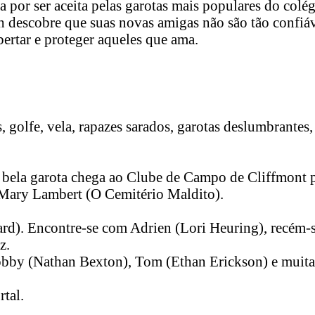
ia por ser aceita pelas garotas mais populares do co
ah descobre que suas novas amigas não são tão confi
ibertar e proteger aqueles que ama.
, golfe, vela, rapazes sarados, garotas deslumbrantes
 bela garota chega ao Clube de Campo de Cliffmont p
r Mary Lambert (O Cemitério Maldito).
rd). Encontre-se com Adrien (Lori Heuring), recém-saí
z.
bby (Nathan Bexton), Tom (Ethan Erickson) e muitas
tal.