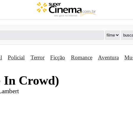
il
Policial
Terror
Ficção
Romance
Aventura
Mus
e In Crowd)
Lambert