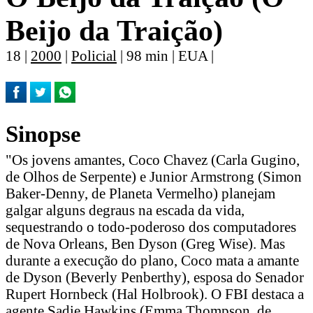
Beijo da Traição)
18 |
2000
|
Policial
| 98 min | EUA |
Sinopse
"Os jovens amantes, Coco Chavez (Carla Gugino,
de Olhos de Serpente) e Junior Armstrong (Simon
Baker-Denny, de Planeta Vermelho) planejam
galgar alguns degraus na escada da vida,
sequestrando o todo-poderoso dos computadores
de Nova Orleans, Ben Dyson (Greg Wise). Mas
durante a execução do plano, Coco mata a amante
de Dyson (Beverly Penberthy), esposa do Senador
Rupert Hornbeck (Hal Holbrook). O FBI destaca a
agente Sadie Hawkins (Emma Thompson, de