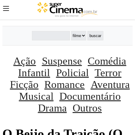
Ação
Suspense
Comédia
Infantil
Policial
Terror
Ficção
Romance
Aventura
Musical
Documentário
Drama
Outros
O Beijo da Traição (O