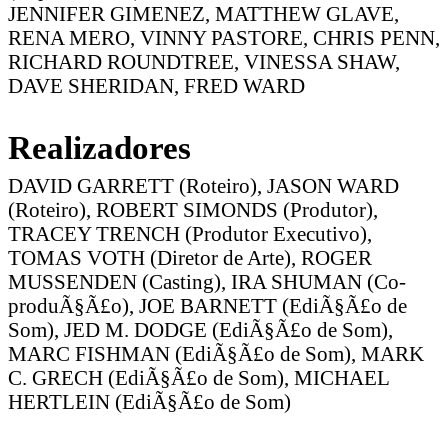
JENNIFER GIMENEZ, MATTHEW GLAVE,
RENA MERO, VINNY PASTORE, CHRIS PENN,
RICHARD ROUNDTREE, VINESSA SHAW,
DAVE SHERIDAN, FRED WARD
Realizadores
DAVID GARRETT (Roteiro), JASON WARD
(Roteiro), ROBERT SIMONDS (Produtor),
TRACEY TRENCH (Produtor Executivo),
TOMAS VOTH (Diretor de Arte), ROGER
MUSSENDEN (Casting), IRA SHUMAN (Co-
produÃ§Ã£o), JOE BARNETT (EdiÃ§Ã£o de
Som), JED M. DODGE (EdiÃ§Ã£o de Som),
MARC FISHMAN (EdiÃ§Ã£o de Som), MARK
C. GRECH (EdiÃ§Ã£o de Som), MICHAEL
HERTLEIN (EdiÃ§Ã£o de Som)