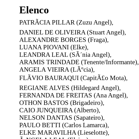
Elenco
PATRÃCIA PILLAR (Zuzu Angel),
DANIEL DE OLIVEIRA (Stuart Angel),
ALEXANDRE BORGES (Fraga),
LUANA PIOVANI (Elke),
LEANDRA LEAL (SÃ´nia Angel),
ARAMIS TRINDADE (Tenente/Informante),
ANGELA VIEIRA (LÃºcia),
FLÃVIO BAURAQUI (CapitÃ£o Mota),
REGIANE ALVES (Hildegard Angel),
FERNANDA DE FREITAS (Ana Angel),
OTHON BASTOS (Brigadeiro),
CAIO JUNQUEIRA (Alberto),
NELSON DANTAS (Sapateiro),
PAULO BETTI (Carlos Lamarca),
ELKE MARAVILHA (Lieselotte),