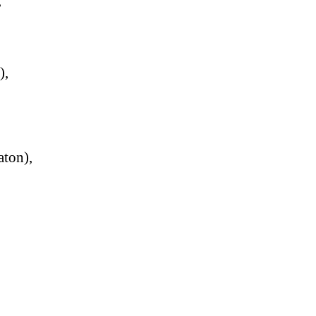
,
),
ton),