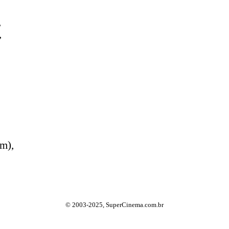
,
,
m),
© 2003-2025, SuperCinema.com.br