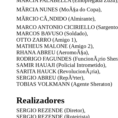
MÃRCIA FALABELLA (Emopregada Zuzu)
MÃRCIA NUNES (MoÃ§a do Copa),
MÃRCIO CÃ‚NDIDO (Almirante),
MARCO ANTONIO CICIRIELLO (Sargento
MARCOS BAVUSO (Soldado),
OTTO ZARRO (Amigo 1),
MATHEUS MALONE (Amigo 2),
RHANA ABREU (AeromoÃ§a),
RODRIGO FAGUNDES (FuncionÃ¡rio Shera
SAMIR HAUAJI (Policial Intrometido),
SARITA HAUCK (RevolucionÃ¡ria),
SERGIO ABREU (RepÃ³rter),
TOBIAS VOLKMANN (Agente Sheraton)
Realizadores
SERGIO REZENDE (Diretor),
SERGIO REZENDE (Roteirista),