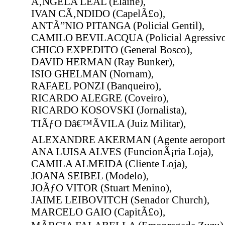
Ã‚NGELA LEAL (Elaine),
IVAN CÃ‚NDIDO (CapelÃ£o),
ANTÃ”NIO PITANGA (Policial Gentil),
CAMILO BEVILACQUA (Policial Agressivo
CHICO EXPEDITO (General Bosco),
DAVID HERMAN (Ray Bunker),
ISIO GHELMAN (Nornam),
RAFAEL PONZI (Banqueiro),
RICARDO ALEGRE (Coveiro),
RICARDO KOSOVSKI (Jornalista),
TIÃƒO Dâ€™ÃVILA (Juiz Militar),
ALEXANDRE AKERMAN (Agente aeroport
ANA LUISA ALVES (FuncionÃ¡ria Loja),
CAMILA ALMEIDA (Cliente Loja),
JOANA SEIBEL (Modelo),
JOÃƒO VITOR (Stuart Menino),
JAIME LEIBOVITCH (Senador Church),
MARCELO GAIO (CapitÃ£o),