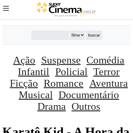
Ação
Suspense
Comédia
Infantil
Policial
Terror
Ficção
Romance
Aventura
Musical
Documentário
Drama
Outros
Karatê Kid - A Hora da