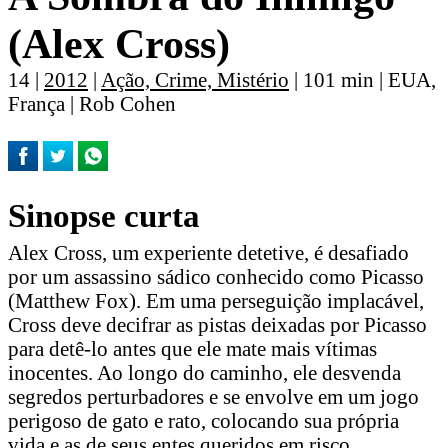
(Alex Cross)
14 |
2012
|
Ação, Crime, Mistério
| 101 min | EUA,
França | Rob Cohen
Sinopse curta
Alex Cross, um experiente detetive, é desafiado
por um assassino sádico conhecido como Picasso
(Matthew Fox). Em uma perseguição implacável,
Cross deve decifrar as pistas deixadas por Picasso
para detê-lo antes que ele mate mais vítimas
inocentes. Ao longo do caminho, ele desvenda
segredos perturbadores e se envolve em um jogo
perigoso de gato e rato, colocando sua própria
vida e as de seus entes queridos em risco.