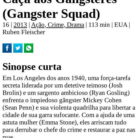
(Gangster Squad)
16 |
2013
|
Ação, Crime, Drama
| 113 min | EUA |
Ruben Fleischer
Sinopse curta
Em Los Angeles dos anos 1940, uma força-tarefa
secreta liderada por um detetive teimoso (Josh
Brolin) e um sargento ambicioso (Ryan Gosling)
enfrenta o impiedoso gângster Mickey Cohen
(Sean Penn) e sua violenta quadrilha para libertar a
cidade de sua garra sufocante. Com a ajuda de uma
astuta mulher (Emma Stone), eles arriscam tudo
para derrubar o chefe do crime e restaurar a paz nas
ruas.