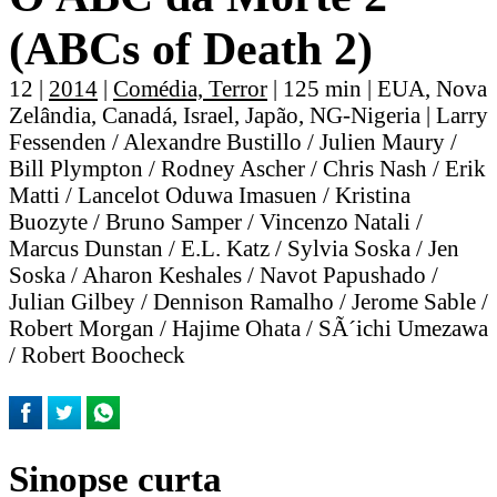
(ABCs of Death 2)
12 |
2014
|
Comédia, Terror
| 125 min | EUA, Nova
Zelândia, Canadá, Israel, Japão, NG-Nigeria | Larry
Fessenden / Alexandre Bustillo / Julien Maury /
Bill Plympton / Rodney Ascher / Chris Nash / Erik
Matti / Lancelot Oduwa Imasuen / Kristina
Buozyte / Bruno Samper / Vincenzo Natali /
Marcus Dunstan / E.L. Katz / Sylvia Soska / Jen
Soska / Aharon Keshales / Navot Papushado /
Julian Gilbey / Dennison Ramalho / Jerome Sable /
Robert Morgan / Hajime Ohata / SÃ´ichi Umezawa
/ Robert Boocheck
Sinopse curta