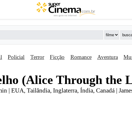
il
Policial
Terror
Ficção
Romance
Aventura
Mus
elho (Alice Through the 
in | EUA, Tailândia, Inglaterra, Índia, Canadá | Jam