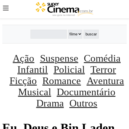
Ação
Suspense
Comédia
Infantil
Policial
Terror
Ficção
Romance
Aventura
Musical
Documentário
Drama
Outros
Eu, Deus e Bin Laden