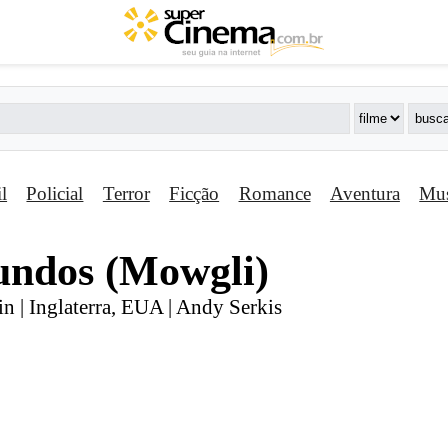
il
Policial
Terror
Ficção
Romance
Aventura
Mus
undos (Mowgli)
n | Inglaterra, EUA | Andy Serkis