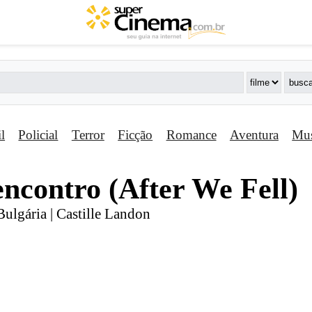
il
Policial
Terror
Ficção
Romance
Aventura
Mus
encontro (After We Fell)
ulgária | Castille Landon