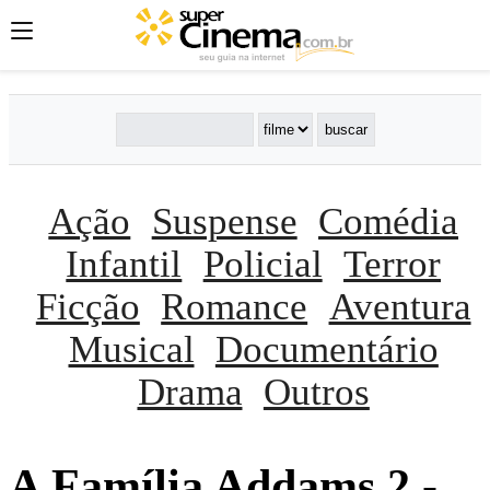
Ação
Suspense
Comédia
Infantil
Policial
Terror
Ficção
Romance
Aventura
Musical
Documentário
Drama
Outros
A Famí­lia Addams 2 -