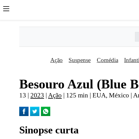
Ação
Suspense
Comédia
Infant
Besouro Azul (Blue B
13 |
2023
|
Ação
| 125 min | EUA, México | 
Sinopse curta