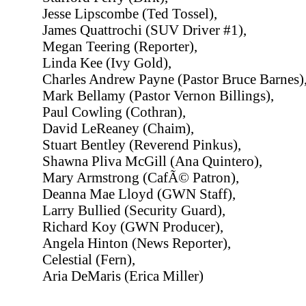
Jesse Lipscombe (Ted Tossel),
James Quattrochi (SUV Driver #1),
Megan Teering (Reporter),
Linda Kee (Ivy Gold),
Charles Andrew Payne (Pastor Bruce Barnes)
Mark Bellamy (Pastor Vernon Billings),
Paul Cowling (Cothran),
David LeReaney (Chaim),
Stuart Bentley (Reverend Pinkus),
Shawna Pliva McGill (Ana Quintero),
Mary Armstrong (CafÃ© Patron),
Deanna Mae Lloyd (GWN Staff),
Larry Bullied (Security Guard),
Richard Koy (GWN Producer),
Angela Hinton (News Reporter),
Celestial (Fern),
Aria DeMaris (Erica Miller)