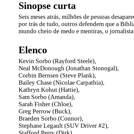
Sinopse curta
Seis meses atrás, milhões de pessoas desapar
por trás de tudo, outros defendem que a Bíbl
mundo cheio de medo e mentiras, o jornalista
Elenco
Kevin Sorbo (Rayford Steele),
Neal McDonough (Jonathan Stonogal),
Corbin Bernsen (Steve Plank),
Bailey Chase (Nicolae Carpathia),
Kathryn Kohut (Hattie),
Sam Sorbo (Amanda),
Sarah Fisher (Chloe),
Greg Perrow (Buck),
Braeden Sorbo (Connor),
Stephane Legault (SUV Driver #2),
Stafford Perry (Dirk),