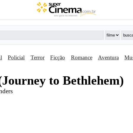
il
Policial
Terror
Ficção
Romance
Aventura
Mus
(Journey to Bethlehem)
nders