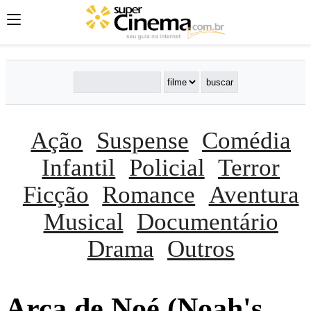
Ação
Suspense
Comédia
Infantil
Policial
Terror
Ficção
Romance
Aventura
Musical
Documentário
Drama
Outros
Arca de Noé (Noah's