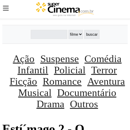
Ação
Suspense
Comédia
Infantil
Policial
Terror
Ficção
Romance
Aventura
Musical
Documentário
Drama
Outros
Estí´mago 2 - O