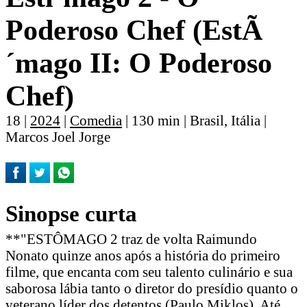
Poderoso Chef (EstÃ
´mago II: O Poderoso
Chef)
18 |
2024
|
Comedia
| 130 min | Brasil, Itália |
Marcos Joel Jorge
Sinopse curta
**"ESTÔMAGO 2 traz de volta Raimundo
Nonato quinze anos após a história do primeiro
filme, que encanta com seu talento culinário e sua
saborosa lábia tanto o diretor do presídio quanto o
veterano líder dos detentos (Paulo Miklos). Até