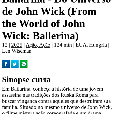
de John Wick (From
the World of John
Wick: Ballerina)
12 |
2025
|
Ação, Ação
| 124 min | EUA, Hungria |
Len Wiseman
Sinopse curta
Em Bailarina, conheça a história de uma jovem
assassina nas tradições dos Ruska Roma para
buscar vingança contra aqueles que destruiram sua
familia. Situado no mesmo universo de John Wick,
o filme mistura ação coreografada e um drama