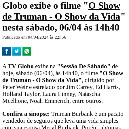
Globo exibe o filme "
O Show
de Truman - O Show da Vida
"
nesta sábado, 06/04 às 14h40
Publicado em 04/04/2024 às 22h56
A
TV Globo
exibe na
"Sessão De Sábado"
de
hoje, sábado (06/04), às 14h40, o filme
"
O Show
de Truman - O Show da Vida
"
, dirigido por
Peter Weir e estrelado por Jim Carrey, Ed Harris,
Holland Taylor, Laura Linney, Natascha
Mcelhone, Noah Emmerich, entre outros.
Confira a sinopse:
Truman Burbank é um pacato
vendedor de seguros que leva uma vida simples
com sua esposa Meryl Burbank. Porém, algumas