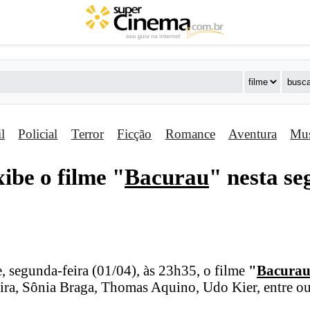
il
Policial
Terror
Ficção
Romance
Aventura
Mus
ibe o filme "
Bacurau
" nesta se
, segunda-feira (01/04), às 23h35, o filme
"
Bacura
eira, Sônia Braga, Thomas Aquino, Udo Kier, entre ou