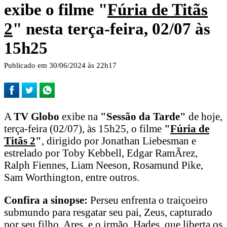
exibe o filme "
Fúria de Titãs
2
" nesta terça-feira, 02/07 às
15h25
Publicado em 30/06/2024 às 22h17
A
TV Globo
exibe na
"Sessão da Tarde"
de hoje,
terça-feira (02/07), às 15h25, o filme
"
Fúria de
Titãs 2
"
, dirigido por Jonathan Liebesman e
estrelado por Toby Kebbell, Edgar RamÃ­rez,
Ralph Fiennes, Liam Neeson, Rosamund Pike,
Sam Worthington, entre outros.
Confira a sinopse:
Perseu enfrenta o traiçoeiro
submundo para resgatar seu pai, Zeus, capturado
por seu filho, Ares, e o irmão, Hades, que liberta os