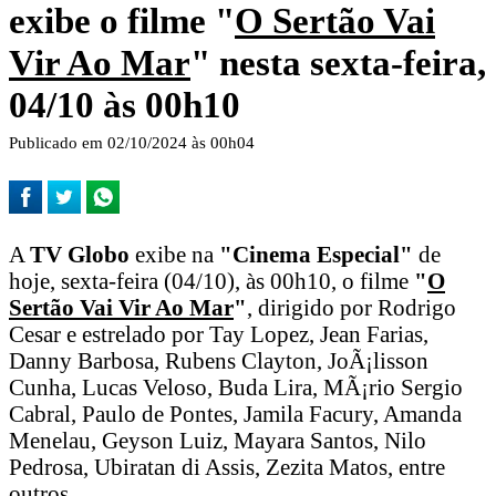
exibe o filme "
O Sertão Vai
Vir Ao Mar
" nesta sexta-feira,
04/10 às 00h10
Publicado em 02/10/2024 às 00h04
A
TV Globo
exibe na
"Cinema Especial"
de
hoje, sexta-feira (04/10), às 00h10, o filme
"
O
Sertão Vai Vir Ao Mar
"
, dirigido por Rodrigo
Cesar e estrelado por Tay Lopez, Jean Farias,
Danny Barbosa, Rubens Clayton, JoÃ¡lisson
Cunha, Lucas Veloso, Buda Lira, MÃ¡rio Sergio
Cabral, Paulo de Pontes, Jamila Facury, Amanda
Menelau, Geyson Luiz, Mayara Santos, Nilo
Pedrosa, Ubiratan di Assis, Zezita Matos, entre
outros.