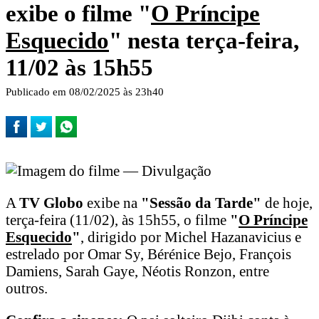
exibe o filme "
O Prí­ncipe
Esquecido
" nesta terça-feira,
11/02 às 15h55
Publicado em 08/02/2025 às 23h40
A
TV Globo
exibe na
"Sessão da Tarde"
de hoje,
terça-feira (11/02), às 15h55, o filme
"
O Prí­ncipe
Esquecido
"
, dirigido por Michel Hazanavicius e
estrelado por Omar Sy, Bérénice Bejo, François
Damiens, Sarah Gaye, Néotis Ronzon, entre
outros.