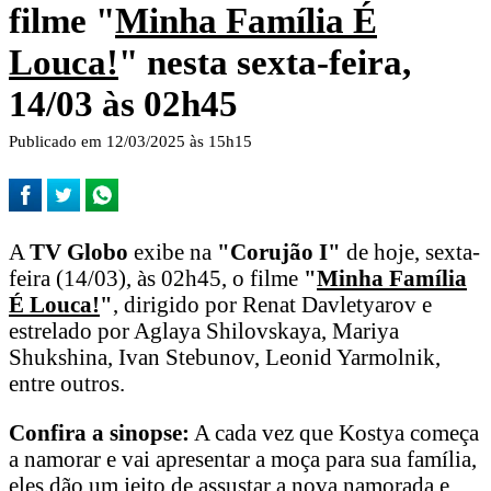
filme "
Minha Famí­lia É
Louca!
" nesta sexta-feira,
14/03 às 02h45
Publicado em 12/03/2025 às 15h15
A
TV Globo
exibe na
"Corujão I"
de hoje, sexta-
feira (14/03), às 02h45, o filme
"
Minha Famí­lia
É Louca!
"
, dirigido por Renat Davletyarov e
estrelado por Aglaya Shilovskaya, Mariya
Shukshina, Ivan Stebunov, Leonid Yarmolnik,
entre outros.
Confira a sinopse:
A cada vez que Kostya começa
a namorar e vai apresentar a moça para sua família,
eles dão um jeito de assustar a nova namorada e