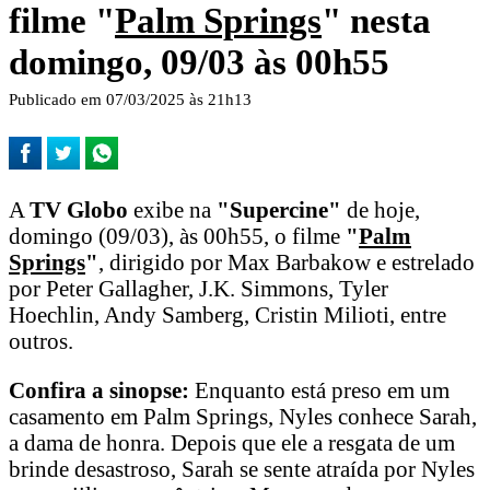
filme "
Palm Springs
" nesta
domingo, 09/03 às 00h55
Publicado em 07/03/2025 às 21h13
A
TV Globo
exibe na
"Supercine"
de hoje,
domingo (09/03), às 00h55, o filme
"
Palm
Springs
"
, dirigido por Max Barbakow e estrelado
por Peter Gallagher, J.K. Simmons, Tyler
Hoechlin, Andy Samberg, Cristin Milioti, entre
outros.
Confira a sinopse:
Enquanto está preso em um
casamento em Palm Springs, Nyles conhece Sarah,
a dama de honra. Depois que ele a resgata de um
brinde desastroso, Sarah se sente atraída por Nyles