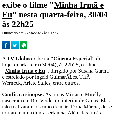
exibe o filme "
Minha Irmã e
Eu
" nesta quarta-feira, 30/04
às 22h25
Publicado em 27/04/2025 às 01h37
A
TV Globo
exibe na
"Cinema Especial"
de
hoje, quarta-feira (30/04), às 22h25, o filme
"
Minha Irmã e Eu
"
, dirigido por Susana Garcia
e estrelado por Ingrid GuimarÃ£es, TatÃ¡
Werneck, Arlete Salles, entre outros.
Confira a sinopse:
As irmãs Mirian e Mirelly
nasceram em Rio Verde, no interior de Goiás. Elas
não realizaram o sonho da mãe, Dona Márcia, de se
tornarem uma dupla sertaneja. Além das irmãs