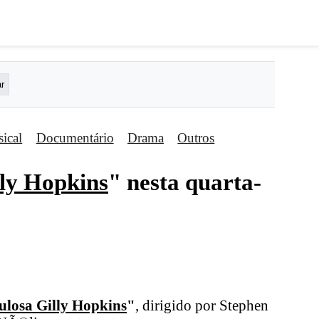
ical
Documentário
Drama
Outros
lly Hopkins
" nesta quarta-
ulosa Gilly Hopkins
"
, dirigido por Stephen