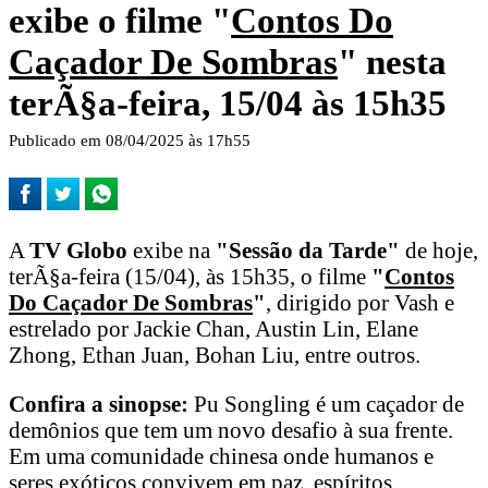
exibe o filme "
Contos Do
Caçador De Sombras
" nesta
terÃ§a-feira, 15/04 às 15h35
Publicado em 08/04/2025 às 17h55
A
TV Globo
exibe na
"Sessão da Tarde"
de hoje,
terÃ§a-feira (15/04), às 15h35, o filme
"
Contos
Do Caçador De Sombras
"
, dirigido por Vash e
estrelado por Jackie Chan, Austin Lin, Elane
Zhong, Ethan Juan, Bohan Liu, entre outros.
Confira a sinopse:
Pu Songling é um caçador de
demônios que tem um novo desafio à sua frente.
Em uma comunidade chinesa onde humanos e
seres exóticos convivem em paz, espíritos