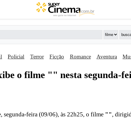
il
Policial
Terror
Ficção
Romance
Aventura
Mus
ibe o filme "
" nesta segunda-fe
, segunda-feira (09/06), às 22h25, o filme
"
"
, dirigi