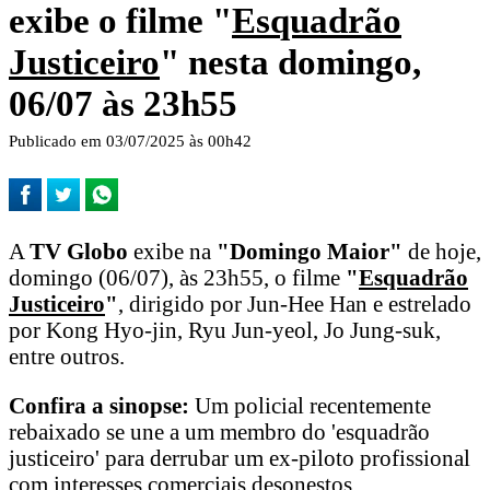
exibe o filme "
Esquadrão
Justiceiro
" nesta domingo,
06/07 às 23h55
Publicado em 03/07/2025 às 00h42
A
TV Globo
exibe na
"Domingo Maior"
de hoje,
domingo (06/07), às 23h55, o filme
"
Esquadrão
Justiceiro
"
, dirigido por Jun-Hee Han e estrelado
por Kong Hyo-jin, Ryu Jun-yeol, Jo Jung-suk,
entre outros.
Confira a sinopse:
Um policial recentemente
rebaixado se une a um membro do 'esquadrão
justiceiro' para derrubar um ex-piloto profissional
com interesses comerciais desonestos.