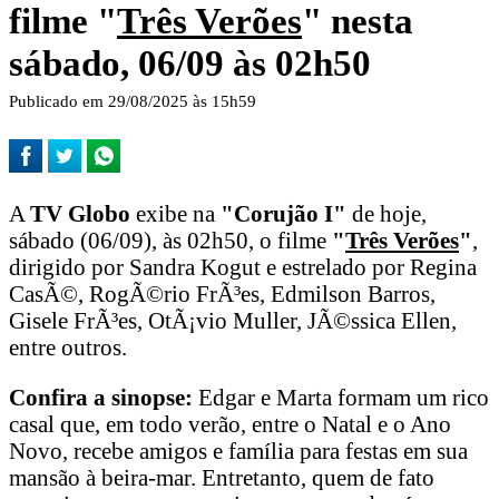
filme "
Três Verões
" nesta
sábado, 06/09 às 02h50
Publicado em 29/08/2025 às 15h59
A
TV Globo
exibe na
"Corujão I"
de hoje,
sábado (06/09), às 02h50, o filme
"
Três Verões
"
,
dirigido por Sandra Kogut e estrelado por Regina
CasÃ©, RogÃ©rio FrÃ³es, Edmilson Barros,
Gisele FrÃ³es, OtÃ¡vio Muller, JÃ©ssica Ellen,
entre outros.
Confira a sinopse:
Edgar e Marta formam um rico
casal que, em todo verão, entre o Natal e o Ano
Novo, recebe amigos e família para festas em sua
mansão à beira-mar. Entretanto, quem de fato